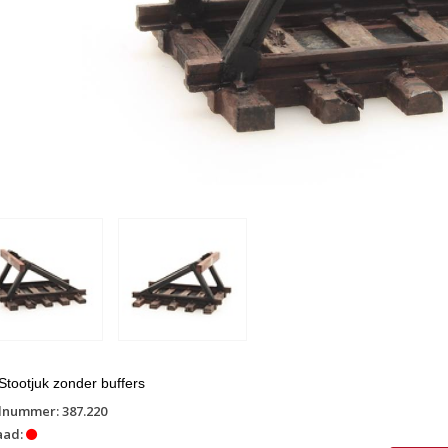
tootjuk zonder buffers
lnummer: 387.220
aad: