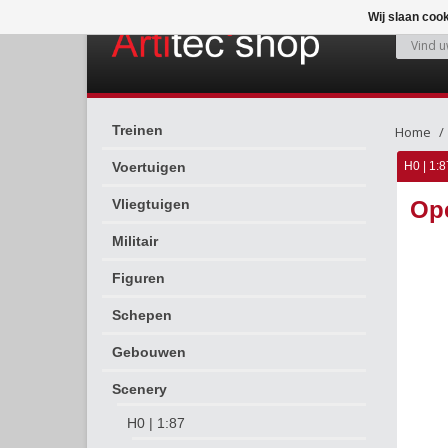
Wij slaan coo
Treinen
Home
Voertuigen
H0 | 1:8
Vliegtuigen
Ope
Militair
Figuren
Schepen
Gebouwen
Scenery
H0 | 1:87