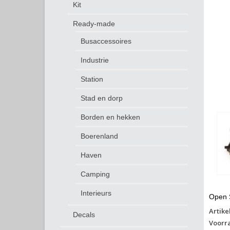
Kit
Ready-made
Busaccessoires
Industrie
Station
Stad en dorp
Borden en hekken
Boerenland
Haven
Camping
Interieurs
Open S
Artike
Decals
Voorr