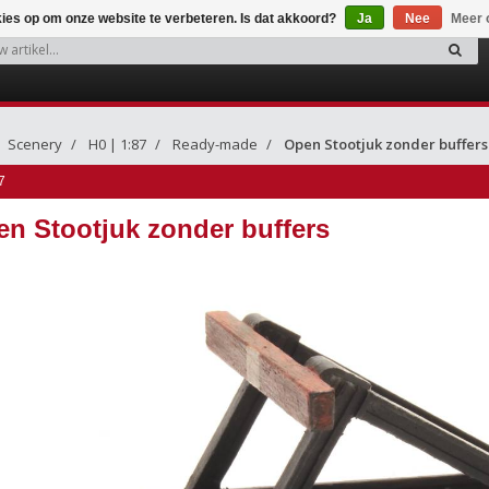
kies op om onze website te verbeteren. Is dat akkoord?
Ja
Nee
Meer 
Scenery
H0 | 1:87
Ready-made
Open Stootjuk zonder buffers
7
n Stootjuk zonder buffers