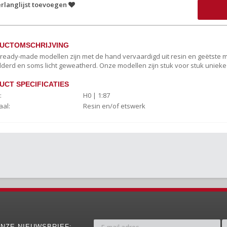
rlanglijst toevoegen
UCTOMSCHRIJVING
c ready-made modellen zijn met de hand vervaardigd uit resin en geëtste
lderd en soms licht geweatherd. Onze modellen zijn stuk voor stuk uniek
UCT SPECIFICATIES
:
H0 | 1:87
aal:
Resin en/of etswerk
NZE NIEUWSBRIEF: