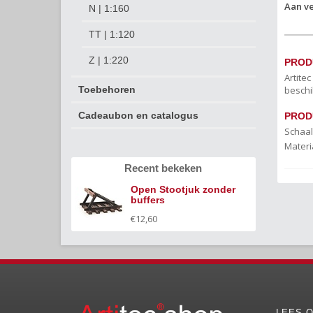
Aan ve
N | 1:160
TT | 1:120
Z | 1:220
PROD
Artite
beschi
Toebehoren
Cadeaubon en catalogus
PROD
Schaal
Materi
Recent bekeken
Open Stootjuk zonder
buffers
€12,60
LEES O