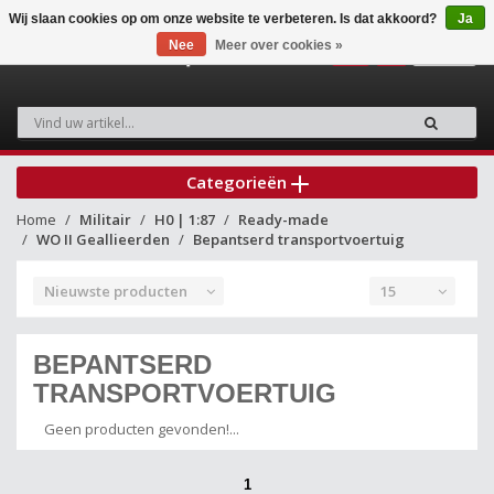
Wij slaan cookies op om onze website te verbeteren. Is dat akkoord?
Ja
Nee
Meer over cookies »
0
Categorieën
Home
Militair
H0 | 1:87
Ready-made
WO II Geallieerden
Bepantserd transportvoertuig
Nieuwste producten
15
BEPANTSERD
TRANSPORTVOERTUIG
Geen producten gevonden!...
1