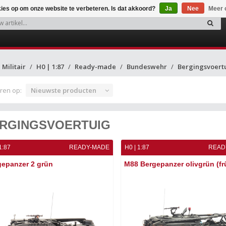
kies op om onze website te verbeteren. Is dat akkoord?
Ja
Nee
Meer 
Militair
H0 | 1:87
Ready-made
Bundeswehr
Bergingsvoert
ren op:
Nieuwste producten
RGINGSVOERTUIG
1:87
READY-MADE
H0 | 1:87
READ
epanzer 2 grün
M88 Bergepanzer olivgrün (fru