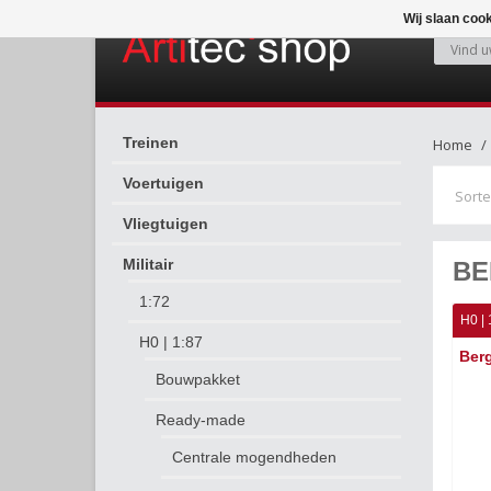
Wij slaan coo
Treinen
Home
Voertuigen
Sorte
Vliegtuigen
Militair
BE
1:72
H0 | 
H0 | 1:87
Berg
Bouwpakket
Ready-made
Centrale mogendheden