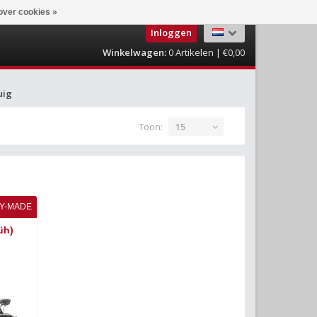
over cookies »
Inloggen
Winkelwagen:
0
Artikelen | €0,00
uig
Toon:
15
Y-MADE
̈h)