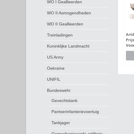
WO I Geallieerden
WO II Asmogendheden
WO II Geallieerden
Art
Treinladingen
Prij
Voo
Koninklijke Landmacht
US Army
Oekraïne
UNIFIL
Bundeswehr
Gevechtstank
Pantserinfanterievoertuig
Tankjager
Gemechaniseerde artillerie