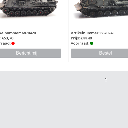
ikelnummer: 6870420
Artikelnummer: 6870243
s: €53,70
Prijs: €44,40
rraad:
Voorraad:
Bericht mij
Bestel
1