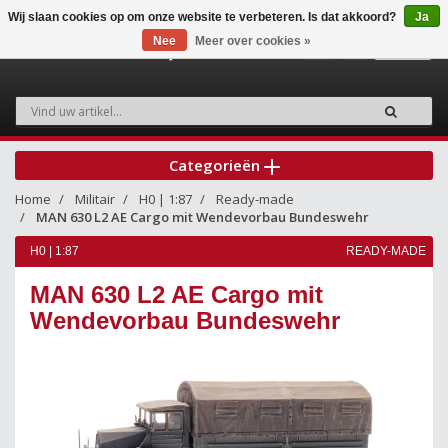
Wij slaan cookies op om onze website te verbeteren. Is dat akkoord?
Ja
Nee
Meer over cookies »
0
Categorieën
Home
Militair
H0 | 1:87
Ready-made
MAN 630 L2 AE Cargo mit Wendevorbau Bundeswehr
H0 | 1:87
READY-MADE
MAN 630 L2 AE Cargo mit
Wendevorbau Bundeswehr