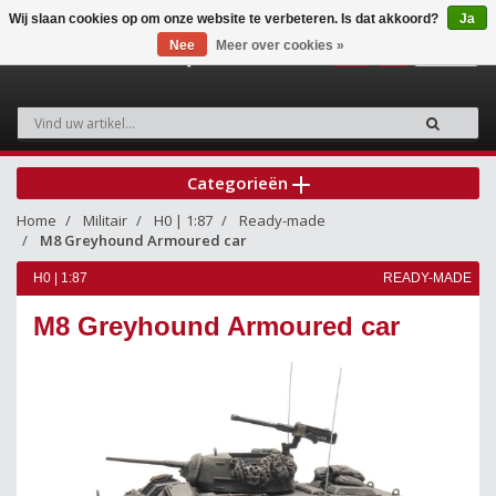
Wij slaan cookies op om onze website te verbeteren. Is dat akkoord?
Ja
Nee
Meer over cookies »
0
Categorieën
Home
Militair
H0 | 1:87
Ready-made
M8 Greyhound Armoured car
H0 | 1:87
READY-MADE
M8 Greyhound Armoured car