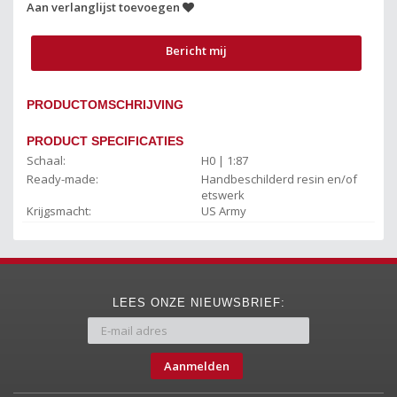
Aan verlanglijst toevoegen
Bericht mij
PRODUCTOMSCHRIJVING
PRODUCT SPECIFICATIES
Schaal:
H0 | 1:87
Ready-made:
Handbeschilderd resin en/of
etswerk
Krijgsmacht:
US Army
LEES ONZE NIEUWSBRIEF:
Aanmelden