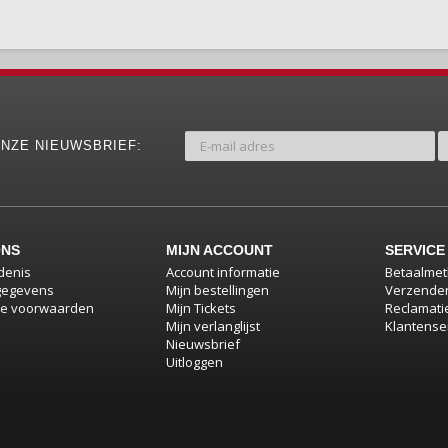
NZE NIEUWSBRIEF:
ONS
MIJN ACCOUNT
SERVICE
denis
Account informatie
Betaalme
gegevens
Mijn bestellingen
Verzenden
e voorwaarden
Mijn Tickets
Reclamati
Mijn verlanglijst
Klantense
Nieuwsbrief
Uitloggen