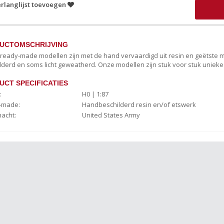
rlanglijst toevoegen
UCTOMSCHRIJVING
c ready-made modellen zijn met de hand vervaardigd uit resin en geëtste
lderd en soms licht geweatherd. Onze modellen zijn stuk voor stuk uniek
UCT SPECIFICATIES
:
H0 | 1:87
-made:
Handbeschilderd resin en/of etswerk
macht:
United States Army