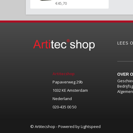
€45,70
LEES O
Artitecshop
OVER 
Geschie
Papaverweg 29b
Bedrijfs
1032 KE Amsterdam
Algemen
Nederland
020-435 00 50
© Artitecshop - Powered by
Lightspeed