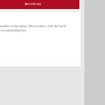
Bericht mij
 metalen onderdelen. Elke model is met de hand
e verzamelobjecten.