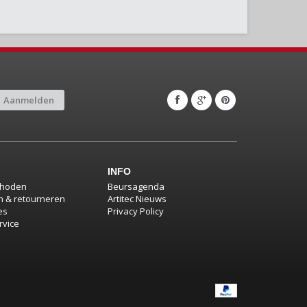
Aanmelden
INFO
thoden
Beursagenda
 & retourneren
Artitec Nieuws
es
Privacy Policy
rvice