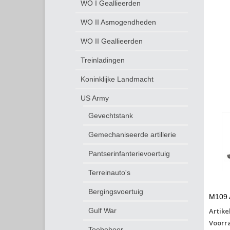
WO I Geallieerden
WO II Asmogendheden
WO II Geallieerden
Treinladingen
Koninklijke Landmacht
US Army
Gevechtstank
Gemechaniseerde artillerie
Pantserinfanterievoertuig
Terreinauto's
Bergingsvoertuig
M109 
Artike
Gulf War
Voorr
Toebehoor