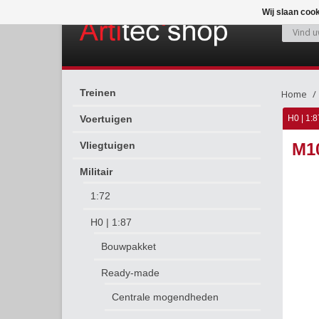
Wij slaan coo
Treinen
Home
Voertuigen
H0 | 1:8
Vliegtuigen
M1
Militair
1:72
H0 | 1:87
Bouwpakket
Ready-made
Centrale mogendheden