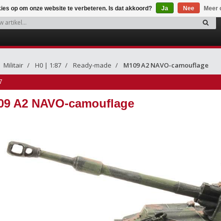
kies op om onze website te verbeteren. Is dat akkoord?
Ja
Nee
Meer 
Militair
H0 | 1:87
Ready-made
M109 A2 NAVO-camouflage
7
09 A2 NAVO-camouflage