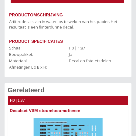
PRODUCTOMSCHRIJVING
Artitec decals zijn in water los te weken van het papier. Het
resultaat is een flinterdunne decal.
PRODUCT SPECIFICATIES
Schaal:
H0 | 1:87
Bouwpakket:
Ja
Materiaal:
Decal en foto-etsdelen
Afmetingen L x B x H:
Gerelateerd
H0 | 1:87
H0 
Decalset VSM stoomlocomotieven
St