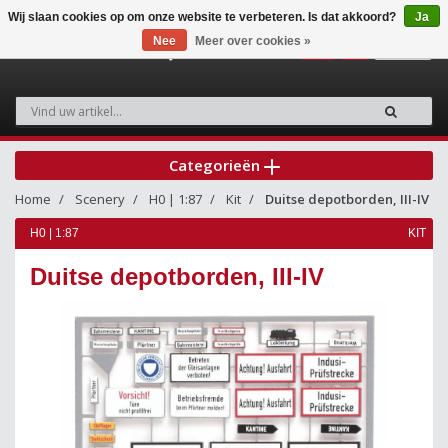
Wij slaan cookies op om onze website te verbeteren. Is dat akkoord?
Ja
Nee
Meer over cookies »
0
Categorieën
Home
Scenery
H0 | 1:87
Kit
Duitse depotborden, III-IV
H0 | 1:87
KIT
Duitse depotborden, III-IV