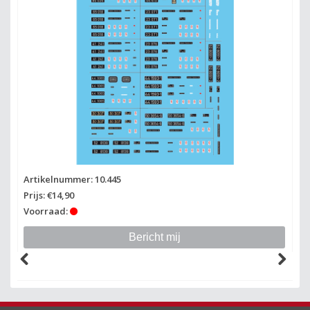
Artikelnummer: 10.445
Ar
Prijs: €14,90
Pr
Voorraad:
Vo
Bericht mij