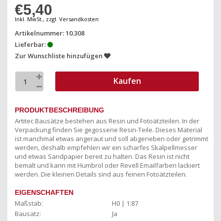
€5,40
Inkl. MwSt., zzgl. Versandkosten
Artikelnummer: 10.308
Lieferbar:
Zur Wunschliste hinzufügen
Kaufen
PRODUKTBESCHREIBUNG
Artitec Bausätze bestehen aus Resin und Fotoätzteilen. In der
Verpackung finden Sie gegossene Resin-Teile. Dieses Material
ist manchmal etwas angeraut und soll abgerieben oder getrimmt
werden, deshalb empfehlen wir ein scharfes Skalpellmesser
und etwas Sandpapier bereit zu halten. Das Resin ist nicht
bemalt und kann mit Humbrol oder Revell Emailfarben lackiert
werden. Die kleinen Details sind aus feinen Fotoätzteilen.
EIGENSCHAFTEN
Maßstab:
H0 | 1:87
Bausatz:
Ja