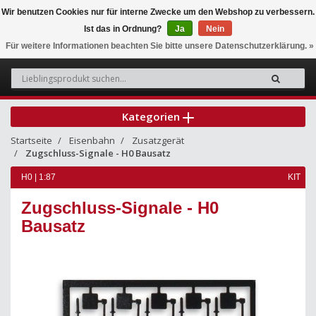
Wir benutzen Cookies nur für interne Zwecke um den Webshop zu verbessern.
Ist das in Ordnung?
Ja
Nein
0
Für weitere Informationen beachten Sie bitte unsere Datenschutzerklärung. »
Kategorien
Startseite
Eisenbahn
Zusatzgerät
Zugschluss-Signale - H0 Bausatz
H0 | 1:87
KIT
Zugschluss-Signale - H0
Bausatz