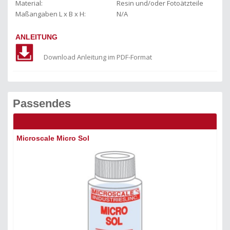
Material:
Resin und/oder Fotoätzteile
Maßangaben L x B x H:
N/A
ANLEITUNG
Download Anleitung im PDF-Format
Passendes
KIT
Microscale Micro Sol