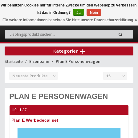
Wir benutzen Cookies nur für interne Zwecke um den Webshop zu verbessern.
Ist das in Ordnung?
Ja
Nein
0
Für weitere Informationen beachten Sie bitte unsere Datenschutzerklärung. »
Kategorien
Startseite
Eisenbahn
Plan E Personenwagen
Neueste Produkte
15
PLAN E PERSONENWAGEN
H0 | 1:87
Plan E Werbedecal set