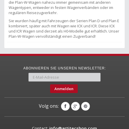
die Plan-W-Wagen nahezu immer gemeinsam mit anderen
Wagentypen, entweder in festen Wagenverbänden oder im
regulären Reisezugverkehr.
Sie wurden häufig mit Fahrzeugen der Serien Plan D und Plan E
kombiniert, später auch mit Wagen wie ICK und ICR. Diese ICK
und ICR Wagen sind derzeit als H0-Modelle gut erhältlich. Unser
Plan-W-Wagen vervollständigt einen Zugverband!
ABONNIEREN SIE UNSEREN NEWSLETTER:
Anmelden
Volg ons:
Contact:
info@artitecshop.com