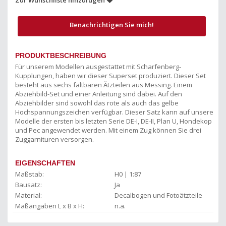
Benachrichtigen Sie mich!
PRODUKTBESCHREIBUNG
Für unserem Modellen ausgestattet mit Scharfenberg-
Kupplungen, haben wir dieser Superset produziert. Dieser Set
besteht aus sechs faltbaren Ätzteilen aus Messing. Einem
Abziehbild-Set und einer Anleitung sind dabei. Auf den
Abziehbilder sind sowohl das rote als auch das gelbe
Hochspannungszeichen verfügbar. Dieser Satz kann auf unsere
Modelle der ersten bis letzten Serie DE-I, DE-II, Plan U, Hondekop
und Pec angewendet werden. Mit einem Zug können Sie drei
Zuggarnituren versorgen.
EIGENSCHAFTEN
Maßstab:
H0 | 1:87
Bausatz:
Ja
Material:
Decalbogen und Fotoätzteile
Maßangaben L x B x H:
n.a.