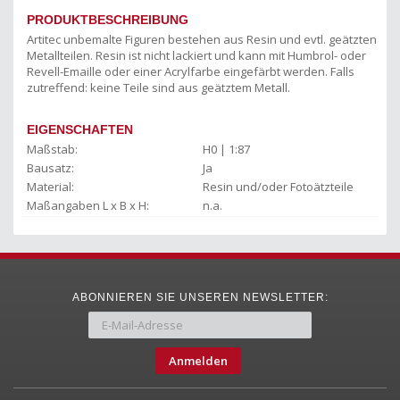
PRODUKTBESCHREIBUNG
Artitec unbemalte Figuren bestehen aus Resin und evtl. geätzten
Metallteilen. Resin ist nicht lackiert und kann mit Humbrol- oder
Revell-Emaille oder einer Acrylfarbe eingefärbt werden. Falls
zutreffend: keine Teile sind aus geätztem Metall.
EIGENSCHAFTEN
Maßstab:
H0 | 1:87
Bausatz:
Ja
Material:
Resin und/oder Fotoätzteile
Maßangaben L x B x H:
n.a.
ABONNIEREN SIE UNSEREN NEWSLETTER:
Anmelden