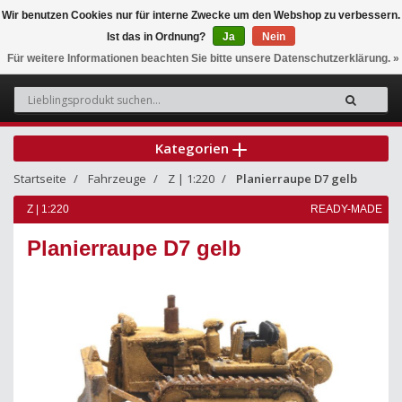
Wir benutzen Cookies nur für interne Zwecke um den Webshop zu verbessern.
Ist das in Ordnung?
Ja
Nein
0
Für weitere Informationen beachten Sie bitte unsere Datenschutzerklärung. »
Kategorien
Startseite
Fahrzeuge
Z | 1:220
Planierraupe D7 gelb
Z | 1:220
READY-MADE
Planierraupe D7 gelb