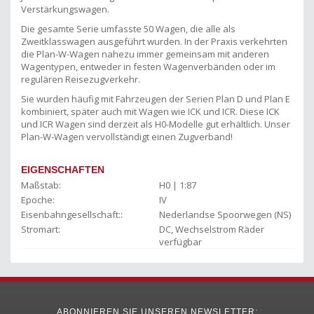
Verstärkungswagen.
Die gesamte Serie umfasste 50 Wagen, die alle als
Zweitklasswagen ausgeführt wurden. In der Praxis verkehrten
die Plan-W-Wagen nahezu immer gemeinsam mit anderen
Wagentypen, entweder in festen Wagenverbänden oder im
regulären Reisezugverkehr.
Sie wurden häufig mit Fahrzeugen der Serien Plan D und Plan E
kombiniert, später auch mit Wagen wie ICK und ICR. Diese ICK
und ICR Wagen sind derzeit als H0-Modelle gut erhältlich. Unser
Plan-W-Wagen vervollständigt einen Zugverband!
EIGENSCHAFTEN
Maßstab:
H0 | 1:87
Epoche:
IV
Eisenbahngesellschaft::
Nederlandse Spoorwegen (NS)
Stromart:
DC, Wechselstrom Räder
verfügbar
ABONNIEREN SIE UNSEREN NEWSLETTER: