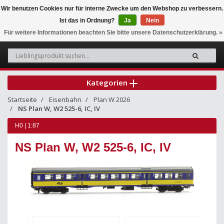
Wir benutzen Cookies nur für interne Zwecke um den Webshop zu verbessern.
Ist das in Ordnung?
Ja
Nein
0
Für weitere Informationen beachten Sie bitte unsere Datenschutzerklärung. »
Kategorien
Startseite
Eisenbahn
Plan W 2026
NS Plan W, W2 525-6, IC, IV
H0 | 1:87
NS Plan W, W2 525-6, IC, IV