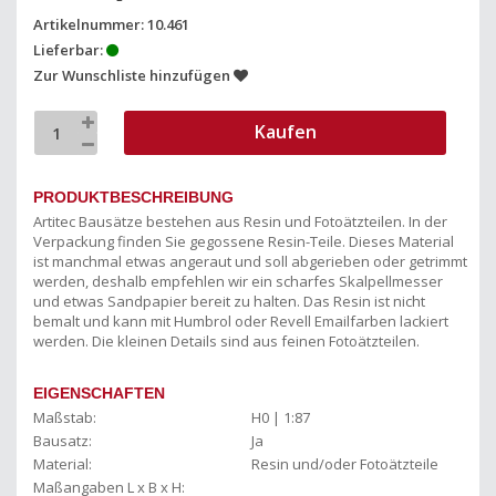
Artikelnummer: 10.461
Lieferbar:
Zur Wunschliste hinzufügen
Kaufen
PRODUKTBESCHREIBUNG
Artitec Bausätze bestehen aus Resin und Fotoätzteilen. In der
Verpackung finden Sie gegossene Resin-Teile. Dieses Material
ist manchmal etwas angeraut und soll abgerieben oder getrimmt
werden, deshalb empfehlen wir ein scharfes Skalpellmesser
und etwas Sandpapier bereit zu halten. Das Resin ist nicht
bemalt und kann mit Humbrol oder Revell Emailfarben lackiert
werden. Die kleinen Details sind aus feinen Fotoätzteilen.
EIGENSCHAFTEN
Maßstab:
H0 | 1:87
Bausatz:
Ja
Material:
Resin und/oder Fotoätzteile
Maßangaben L x B x H: