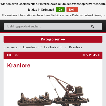
Wir benutzen Cookies nur für interne Zwecke um den Webshop zu verbessern.
Ist das in Ordnung?
Ja
Nein
0
Für weitere Informationen beachten Sie bitte unsere Datenschutzerklärung. »
Kategorien
Startseite
Eisenbahn
Feldbahn H0f
Kranlore
H0 | 1:87
READY-MADE
Kranlore