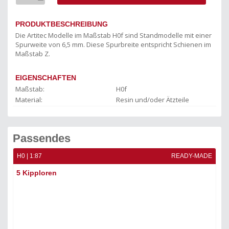
PRODUKTBESCHREIBUNG
Die Artitec Modelle im Maßstab H0f sind Standmodelle mit einer
Spurweite von 6,5 mm. Diese Spurbreite entspricht Schienen im
Maßstab Z.
EIGENSCHAFTEN
Maßstab:
H0f
Material:
Resin und/oder Ätzteile
Passendes
ADE
H0 | 1:87
READY-MADE
5 Kipploren