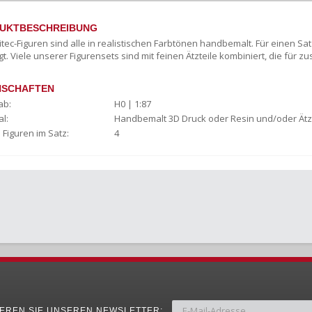
UKTBESCHREIBUNG
titec-Figuren sind alle in realistischen Farbtönen handbemalt. Für einen
gt. Viele unserer Figurensets sind mit feinen Ätzteile kombiniert, die für zu
NSCHAFTEN
ab:
H0 | 1:87
l:
Handbemalt 3D Druck oder Resin und/oder Ätz
 Figuren im Satz:
4
EREN SIE UNSEREN NEWSLETTER: