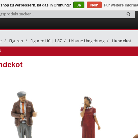
shop zu verbessern. Ist das in Ordnung?
Ja
Nein
Für weitere Inform
e
Figuren
Figuren H0 | 1:87
Urbane Umgebung
Hundekot
7
ndekot