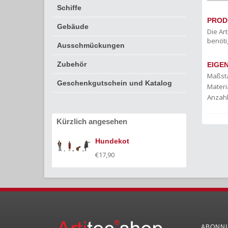
Schiffe
PROD
Gebäude
Die Ar
benöti
Ausschmückungen
Zubehör
EIGE
Maßst
Geschenkgutschein und Katalog
Materia
Anzahl
Kürzlich angesehen
Hundekot
€17,90
ABONNI