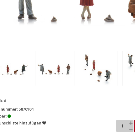
kot
lnummer: 5870104
bar:
unschliste hinzufügen