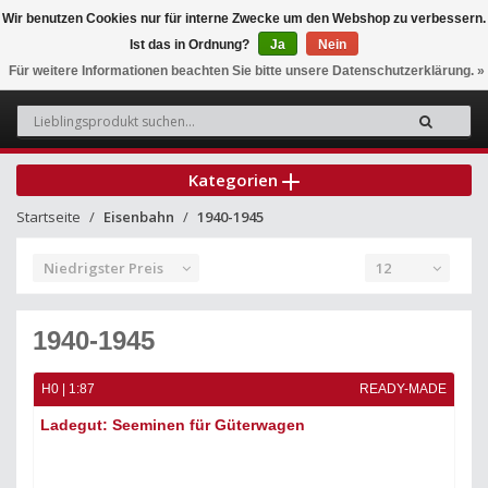
Wir benutzen Cookies nur für interne Zwecke um den Webshop zu verbessern.
Ist das in Ordnung?
Ja
Nein
0
Für weitere Informationen beachten Sie bitte unsere Datenschutzerklärung. »
Kategorien
Startseite
Eisenbahn
1940-1945
Niedrigster Preis
12
1940-1945
H0 | 1:87
READY-MADE
Ladegut: Seeminen für Güterwagen