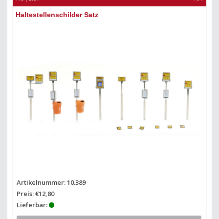
Haltestellenschilder Satz
Bu
Artikelnummer: 10.389
Ar
Preis: €12,80
Pr
Lieferbar:
Li