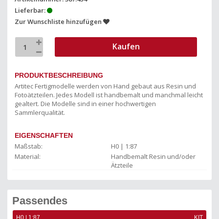
Lieferbar:
Zur Wunschliste hinzufügen
Kaufen
PRODUKTBESCHREIBUNG
Artitec Fertigmodelle werden von Hand gebaut aus Resin und
Fotoätzteilen. Jedes Modell ist handbemalt und manchmal leicht
gealtert. Die Modelle sind in einer hochwertigen
Sammlerqualität.
EIGENSCHAFTEN
Maßstab:
H0 | 1:87
Material:
Handbemalt Resin und/oder
Ätzteile
Passendes
KIT
H0 | 1:87
KIT
H0 