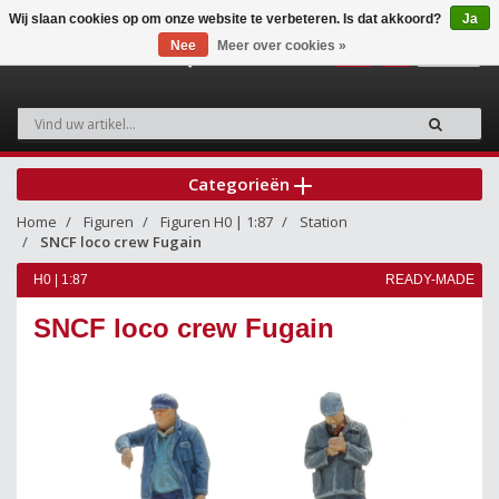
Wij slaan cookies op om onze website te verbeteren. Is dat akkoord?
Ja
Nee
Meer over cookies »
0
Categorieën
Home
Figuren
Figuren H0 | 1:87
Station
SNCF loco crew Fugain
H0 | 1:87
READY-MADE
SNCF loco crew Fugain