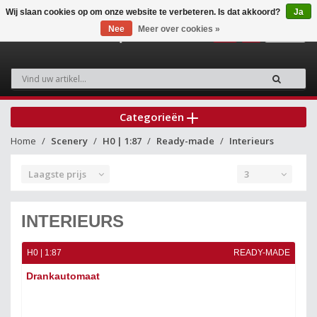
Wij slaan cookies op om onze website te verbeteren. Is dat akkoord?
Ja
Nee
Meer over cookies »
0
Categorieën
Home
Scenery
H0 | 1:87
Ready-made
Interieurs
Laagste prijs
3
INTERIEURS
H0 | 1:87
READY-MADE
Drankautomaat