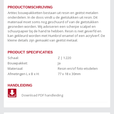
PRODUCTOMSCHRIJVING
Artitec bouwpakketten bestaan uit resin en geëtst metalen
onderdelen. In de doos vindt u de gietstukken uit resin. Dit
materiaal moet soms nog geschuurd of van de gietstukken
gesneden worden. Wij adviseren een scherpe scalpel en
schuurpapier bij de hand te hebben. Resin is niet geverfd en
kan gekleurd worden met Humbrol enamel of een acrylverf. De
kleine details zijn gemaakt van geëtst metaal.
PRODUCT SPECIFICATIES
Schaal:
Z | 1:220
Bouwpakket:
Ja
Materiaal:
Resin en/of foto-etsdelen
Afmetingen L x B x H:
77 x 18 x 30mm
HANDLEIDING
Download PDF handleiding