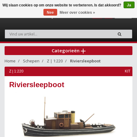
Wij slaan cookies op om onze website te verbeteren. Is dat akkoord?
Ja
Nee
Meer over cookies »
0
Categorieën
Home
Schepen
Z | 1:220
Riviersleepboot
Z | 1:220
KIT
Riviersleepboot