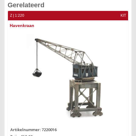
Gerelateerd
KIT
Z | 1:220
KIT
Z |
Havenkraan
St
Artikelnummer: 7220016
Ar