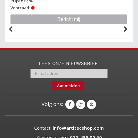
Prijs: €19,90
Pr
Voorraad:
Vo
Bericht mij
LEES ONZE NIEUWSBRIEF:
Aanmelden
Volg ons:
Contact:
info@artitecshop.com
Klantenservice:
020-435 00 50