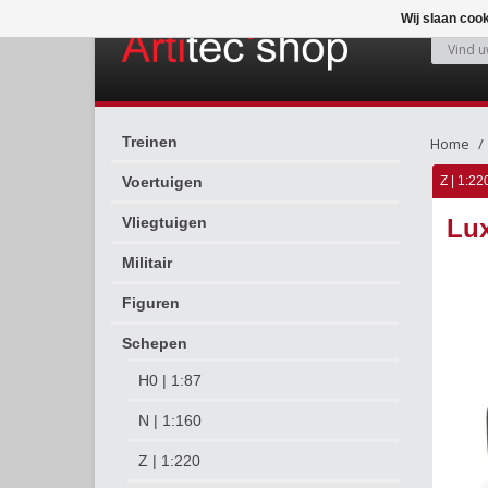
Wij slaan coo
Treinen
Home
Voertuigen
Z | 1:22
Vliegtuigen
Lux
Militair
Figuren
Schepen
H0 | 1:87
N | 1:160
Z | 1:220