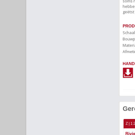
soms n
hebben
geëtst
PROD
Schaal
Bouwp
Materi
Afmeti
HAND
Ger
Z | 1:
Rivi