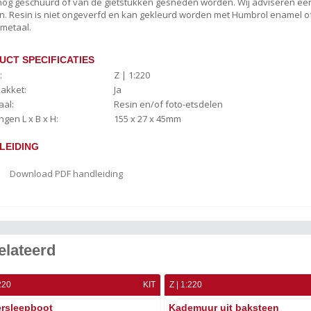
og geschuurd of van de gietstukken gesneden worden. Wij adviseren een 
. Resin is niet ongeverfd en kan gekleurd worden met Humbrol enamel of e
 metaal.
UCT SPECIFICATIES
:
Z | 1:220
akket:
Ja
aal:
Resin en/of foto-etsdelen
ngen L x B x H:
155 x 27 x 45mm
LEIDING
Download PDF handleiding
elateerd
220
KIT
Z | 1:220
ersleepboot
Kademuur uit baksteen