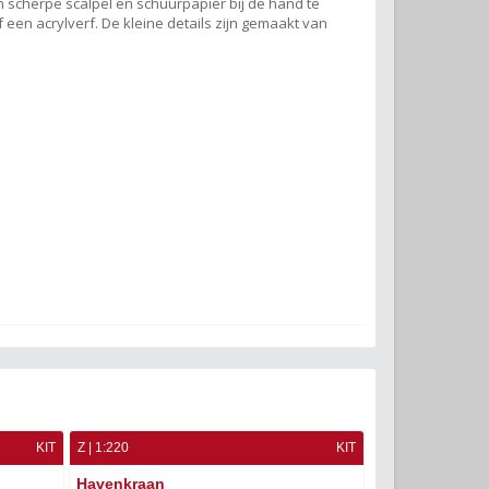
scherpe scalpel en schuurpapier bij de hand te
en acrylverf. De kleine details zijn gemaakt van
KIT
Z | 1:220
KIT
Havenkraan