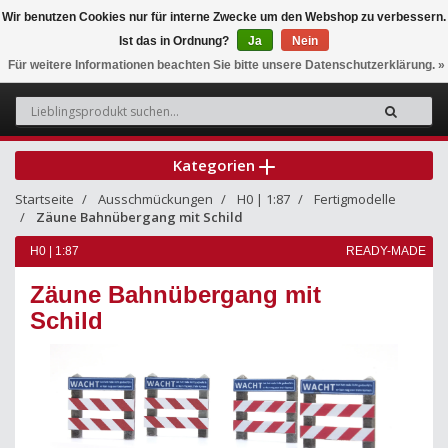
Wir benutzen Cookies nur für interne Zwecke um den Webshop zu verbessern.
Ist das in Ordnung?
Ja
Nein
0
Für weitere Informationen beachten Sie bitte unsere Datenschutzerklärung. »
Kategorien
Startseite
Ausschmückungen
H0 | 1:87
Fertigmodelle
Zäune Bahnübergang mit Schild
H0 | 1:87
READY-MADE
Zäune Bahnübergang mit
Schild