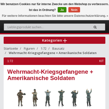
Wir benutzen Cookies nur für interne Zwecke um den Webshop zu verbessern.
Ist das in Ordnung?
Ja
Nein
0
Für weitere Informationen beachten Sie bitte unsere Datenschutzerklärung. »
Kategorien
Startseite
Figuren
1:72
Bausatz
Wehrmacht-Kriegsgefangene + Amerikanische Soldaten
1:72
KIT
Wehrmacht-Kriegsgefangene +
Amerikanische Soldaten