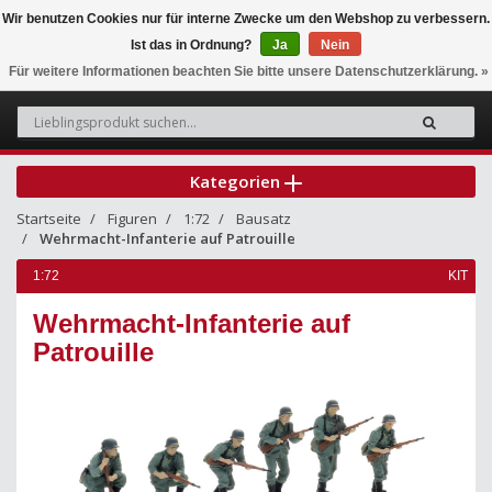
Wir benutzen Cookies nur für interne Zwecke um den Webshop zu verbessern.
Ist das in Ordnung?
Ja
Nein
0
Für weitere Informationen beachten Sie bitte unsere Datenschutzerklärung. »
Kategorien
Startseite
Figuren
1:72
Bausatz
Wehrmacht-Infanterie auf Patrouille
1:72
KIT
Wehrmacht-Infanterie auf
Patrouille