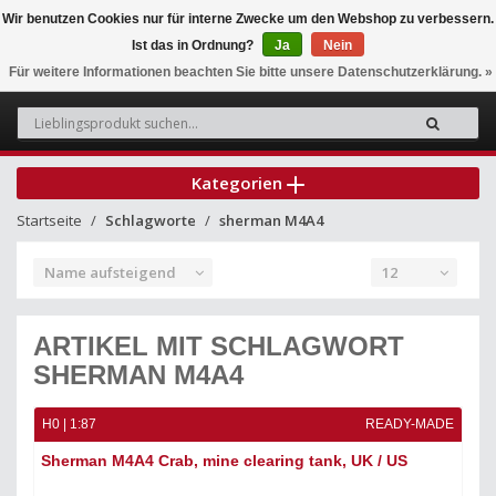
Wir benutzen Cookies nur für interne Zwecke um den Webshop zu verbessern.
Ist das in Ordnung?
Ja
Nein
0
Für weitere Informationen beachten Sie bitte unsere Datenschutzerklärung. »
Kategorien
Startseite
Schlagworte
sherman M4A4
Name aufsteigend
12
ARTIKEL MIT SCHLAGWORT
SHERMAN M4A4
H0 | 1:87
READY-MADE
Sherman M4A4 Crab, mine clearing tank, UK / US