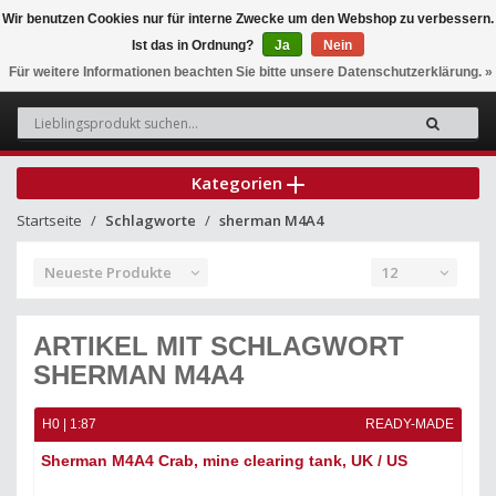
Wir benutzen Cookies nur für interne Zwecke um den Webshop zu verbessern.
Ist das in Ordnung?
Ja
Nein
0
Für weitere Informationen beachten Sie bitte unsere Datenschutzerklärung. »
Kategorien
Startseite
Schlagworte
sherman M4A4
Neueste Produkte
12
ARTIKEL MIT SCHLAGWORT
SHERMAN M4A4
H0 | 1:87
READY-MADE
Sherman M4A4 Crab, mine clearing tank, UK / US