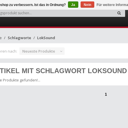
shop zu verbessern. Ist das in Ordnung?
Ja
Nein
Für weitere Inform
e
Schlagworte
LokSound
eren nach:
Neueste Produkte
TIKEL MIT SCHLAGWORT LOKSOUND
e Produkte gefunden!...
1