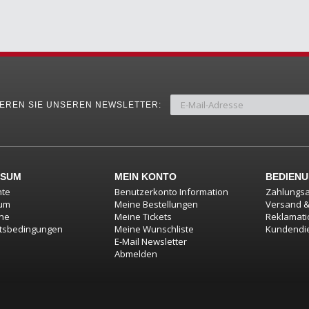
EREN SIE UNSEREN NEWSLETTER:
SSUM
MEIN KONTO
BEDIEN
hte
Benutzerkonto Information
Zahlungsa
um
Meine Bestellungen
Versand 
ine
Meine Tickets
Reklamat
tsbedingungen
Meine Wunschliste
Kundendi
E-Mail Newsletter
Abmelden