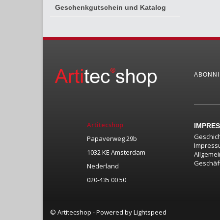
Geschenkgutschein und Katalog
ABONNI
Artitecshop
IMPRE
Geschic
Papaverweg 29b
Impress
1032 KE Amsterdam
Allgeme
Geschäf
Nederland
020-435 00 50
© Artitecshop - Powered by
Lightspeed