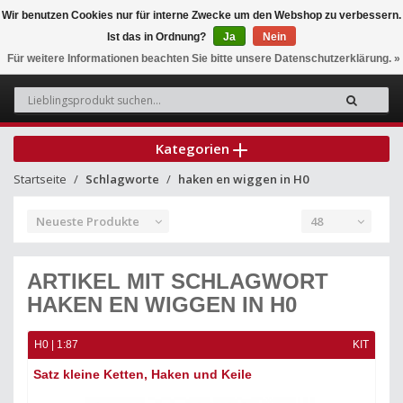
Wir benutzen Cookies nur für interne Zwecke um den Webshop zu verbessern.
Ist das in Ordnung?
Ja
Nein
0
Für weitere Informationen beachten Sie bitte unsere Datenschutzerklärung. »
Kategorien
Startseite
Schlagworte
haken en wiggen in H0
Neueste Produkte
48
ARTIKEL MIT SCHLAGWORT
HAKEN EN WIGGEN IN H0
H0 | 1:87
KIT
Satz kleine Ketten, Haken und Keile