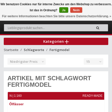
Wir benutzen Cookies nur für interne Zwecke um den Webshop zu verbessern.
Ist das in Ordnung?
Ja
Nein
0
Für weitere Informationen beachten Sie bitte unsere Datenschutzerklärung. »
Kategorien
Startseite
Schlagworte
Fertigmodel
Niedrigster Preis
15
ARTIKEL MIT SCHLAGWORT
FERTIGMODEL
N | 1:160
READY-MADE
Ölfässer