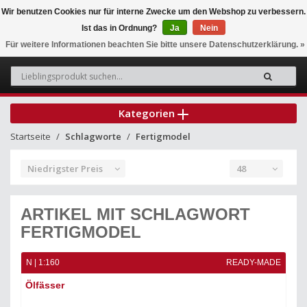
Wir benutzen Cookies nur für interne Zwecke um den Webshop zu verbessern.
Ist das in Ordnung?
Ja
Nein
0
Für weitere Informationen beachten Sie bitte unsere Datenschutzerklärung. »
Kategorien
Startseite
Schlagworte
Fertigmodel
Niedrigster Preis
48
ARTIKEL MIT SCHLAGWORT
FERTIGMODEL
N | 1:160
READY-MADE
Ölfässer