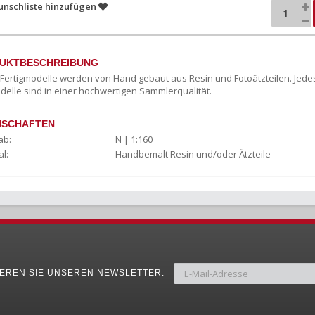
unschliste hinzufügen
UKTBESCHREIBUNG
c Fertigmodelle werden von Hand gebaut aus Resin und Fotoätzteilen. Jede
delle sind in einer hochwertigen Sammlerqualität.
NSCHAFTEN
ab:
N | 1:160
l:
Handbemalt Resin und/oder Ätzteile
EREN SIE UNSEREN NEWSLETTER: