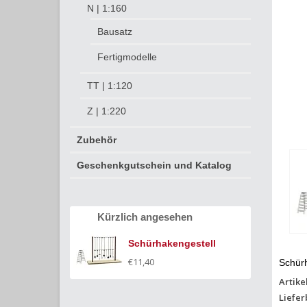
N | 1:160
Bausatz
Fertigmodelle
TT | 1:120
Z | 1:220
Zubehör
Geschenkgutschein und Katalog
Kürzlich angesehen
Schürhakengestell
€11,40
Schürh
Artike
Liefer