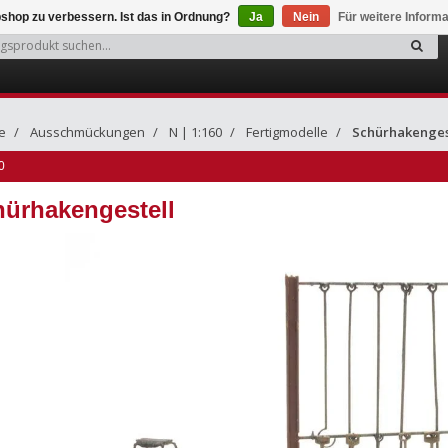
shop zu verbessern. Ist das in Ordnung?
Ja
Nein
Für weitere Inform
e
Ausschmückungen
N | 1:160
Fertigmodelle
Schürhakenges
0
ürhakengestell