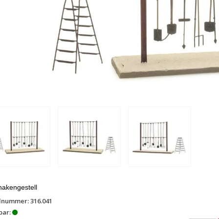
akengestell
lnummer: 316.041
bar: