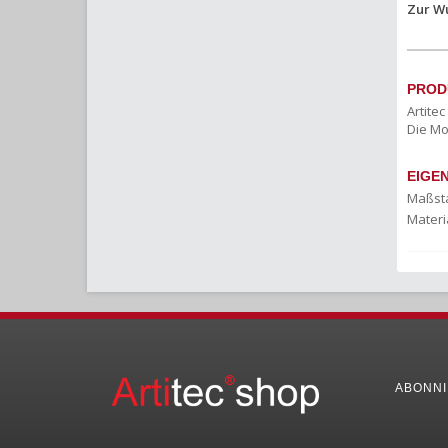
Zur W
PROD
Artite
Die Mo
EIGE
Maßst
Materia
ABONNI