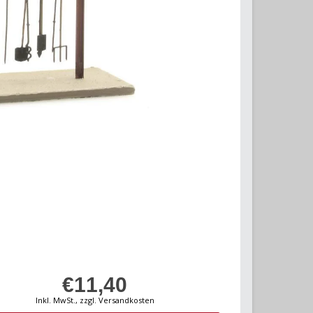
€11,40
Inkl. MwSt., zzgl. Versandkosten