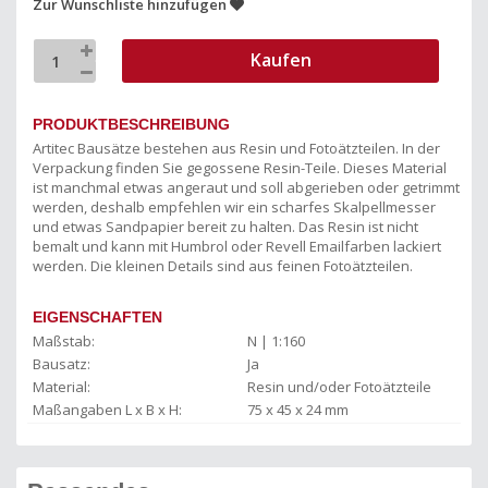
Zur Wunschliste hinzufügen
Kaufen
PRODUKTBESCHREIBUNG
Artitec Bausätze bestehen aus Resin und Fotoätzteilen. In der
Verpackung finden Sie gegossene Resin-Teile. Dieses Material
ist manchmal etwas angeraut und soll abgerieben oder getrimmt
werden, deshalb empfehlen wir ein scharfes Skalpellmesser
und etwas Sandpapier bereit zu halten. Das Resin ist nicht
bemalt und kann mit Humbrol oder Revell Emailfarben lackiert
werden. Die kleinen Details sind aus feinen Fotoätzteilen.
EIGENSCHAFTEN
Maßstab:
N | 1:160
Bausatz:
Ja
Material:
Resin und/oder Fotoätzteile
Maßangaben L x B x H:
75 x 45 x 24 mm