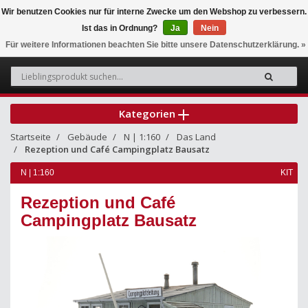
Wir benutzen Cookies nur für interne Zwecke um den Webshop zu verbessern.
Ist das in Ordnung?
Ja
Nein
0
Für weitere Informationen beachten Sie bitte unsere Datenschutzerklärung. »
Kategorien
Startseite
Gebäude
N | 1:160
Das Land
Rezeption und Café Campingplatz Bausatz
N | 1:160
KIT
Rezeption und Café
Campingplatz Bausatz