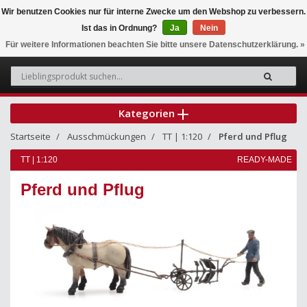
Wir benutzen Cookies nur für interne Zwecke um den Webshop zu verbessern.
Ist das in Ordnung?
Ja
Nein
0
Für weitere Informationen beachten Sie bitte unsere Datenschutzerklärung. »
Kategorien
Startseite
Ausschmückungen
TT | 1:120
Pferd und Pflug
TT | 1:120
READY-MADE
Pferd und Pflug