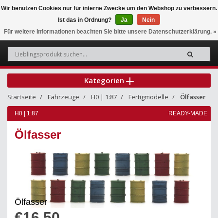
Wir benutzen Cookies nur für interne Zwecke um den Webshop zu verbessern.
Ist das in Ordnung?
Ja
Nein
0
Für weitere Informationen beachten Sie bitte unsere Datenschutzerklärung. »
Kategorien
Startseite
Fahrzeuge
H0 | 1:87
Fertigmodelle
Ölfasser
H0 | 1:87
READY-MADE
Ölfasser
Ölfasser
€16,50