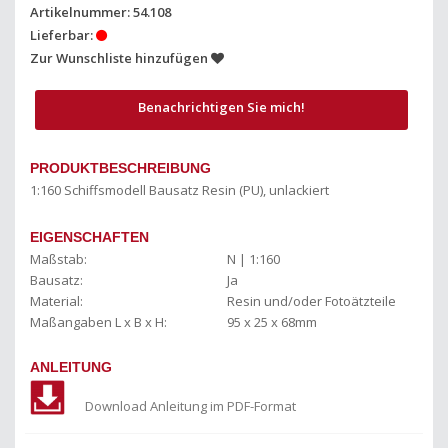
Artikelnummer: 54.108
Lieferbar:
Zur Wunschliste hinzufügen
Benachrichtigen Sie mich!
PRODUKTBESCHREIBUNG
1:160 Schiffsmodell Bausatz Resin (PU), unlackiert
EIGENSCHAFTEN
Maßstab:
N | 1:160
Bausatz:
Ja
Material:
Resin und/oder Fotoätzteile
Maßangaben L x B x H:
95 x 25 x 68mm
ANLEITUNG
Download Anleitung im PDF-Format