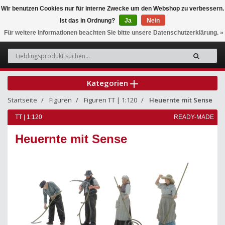
Wir benutzen Cookies nur für interne Zwecke um den Webshop zu verbessern.
Ist das in Ordnung?
Ja
Nein
0
Für weitere Informationen beachten Sie bitte unsere Datenschutzerklärung. »
Kategorien
Startseite
Figuren
Figuren TT | 1:120
Heuernte mit Sense
TT | 1:120
READY-MADE
Heuernte mit Sense