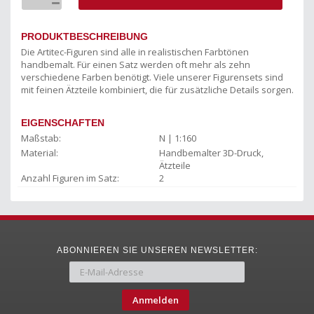
PRODUKTBESCHREIBUNG
Die Artitec-Figuren sind alle in realistischen Farbtönen
handbemalt. Für einen Satz werden oft mehr als zehn
verschiedene Farben benötigt. Viele unserer Figurensets sind
mit feinen Ätzteile kombiniert, die für zusätzliche Details sorgen.
EIGENSCHAFTEN
Maßstab:
N | 1:160
Material:
Handbemalter 3D-Druck,
Ätzteile
Anzahl Figuren im Satz:
2
ABONNIEREN SIE UNSEREN NEWSLETTER:
Anmelden