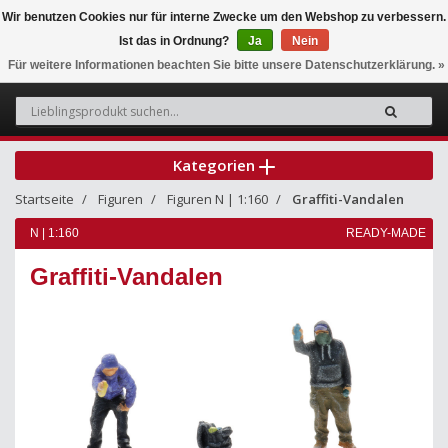
Wir benutzen Cookies nur für interne Zwecke um den Webshop zu verbessern.
Ist das in Ordnung?
Ja
Nein
0
Für weitere Informationen beachten Sie bitte unsere Datenschutzerklärung. »
Kategorien
Startseite
Figuren
Figuren N | 1:160
Graffiti-Vandalen
N | 1:160
READY-MADE
Graffiti-Vandalen