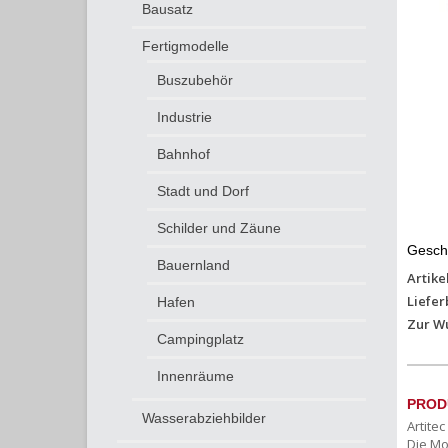
Bausatz
Fertigmodelle
Buszubehör
Industrie
Bahnhof
Stadt und Dorf
Schilder und Zäune
Gesch
Bauernland
Artike
Liefer
Hafen
Zur W
Campingplatz
Innenräume
PROD
Wasserabziehbilder
Artite
Die Mo