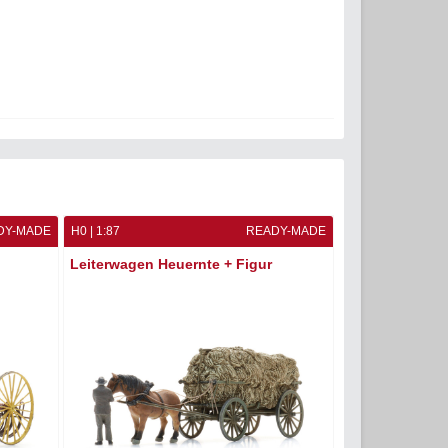
DY-MADE
H0 | 1:87
READY-MADE
H0 | 1:87
Leiterwagen Heuernte + Figur
Weizengarben 