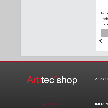
Artikelnummer: 387.287
Arti
Preis: €26,20
Preis
Lieferbar:
Lief
E-Mail mich
ABONNI
Artitecshop
IMPRE