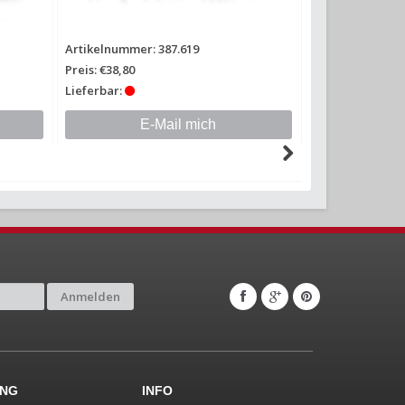
Artikelnummer: 387.619
Artikelnummer: 
Preis: €38,80
Preis: €16,90
Lieferbar:
Lieferbar:
E-Mail mich
Anmelden
UNG
INFO