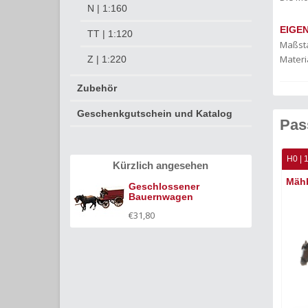
N | 1:160
EIGE
TT | 1:120
Maßst
Materia
Z | 1:220
Zubehör
Geschenkgutschein und Katalog
Pas
H0 | 1:87
READY-MADE
H0 | 
Kürzlich angesehen
Rübenwagen
Mähb
Geschlossener
Bauernwagen
€31,80