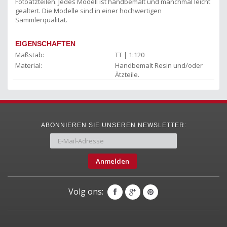
Fotoätzteilen. Jedes Modell ist handbemalt und manchmal leicht
gealtert. Die Modelle sind in einer hochwertigen
Sammlerqualität.
EIGENSCHAFTEN
Maßstab:
TT | 1:120
Material:
Handbemalt Resin und/oder
Ätzteile.
ABONNIEREN SIE UNSEREN NEWSLETTER:
Anmelden
Volg ons: