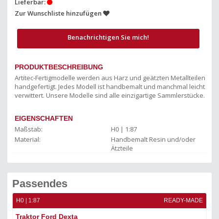
Lieferbar:
Zur Wunschliste hinzufügen
Benachrichtigen Sie mich!
PRODUKTBESCHREIBUNG
Artitec-Fertigmodelle werden aus Harz und geätzten Metallteilen
handgefertigt. Jedes Modell ist handbemalt und manchmal leicht
verwittert. Unsere Modelle sind alle einzigartige Sammlerstücke.
EIGENSCHAFTEN
Maßstab:
H0 | 1:87
Material:
Handbemalt Resin und/oder
Ätzteile
Passendes
ADE
H0 | 1:87
READY-MADE
H0 
Traktor Ford Dexta
Fo