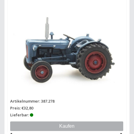
Artikelnummer: 387.278
Ar
Preis: €32,80
Pr
Lieferbar:
Li
Kaufen