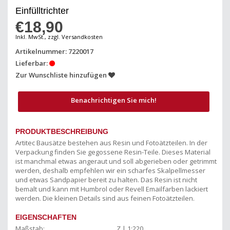
Einfülltrichter
€18,90
Inkl. MwSt., zzgl. Versandkosten
Artikelnummer: 7220017
Lieferbar:
Zur Wunschliste hinzufügen
Benachrichtigen Sie mich!
PRODUKTBESCHREIBUNG
Artitec Bausätze bestehen aus Resin und Fotoätzteilen. In der
Verpackung finden Sie gegossene Resin-Teile. Dieses Material
ist manchmal etwas angeraut und soll abgerieben oder getrimmt
werden, deshalb empfehlen wir ein scharfes Skalpellmesser
und etwas Sandpapier bereit zu halten. Das Resin ist nicht
bemalt und kann mit Humbrol oder Revell Emailfarben lackiert
werden. Die kleinen Details sind aus feinen Fotoätzteilen.
EIGENSCHAFTEN
Maßstab:
Z | 1:220