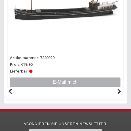
Artikelnummer: 7220020
Ar
Preis: €19,90
Pr
Lieferbar:
Li
E-Mail mich
ABONNIEREN SIE UNSEREN NEWSLETTER: