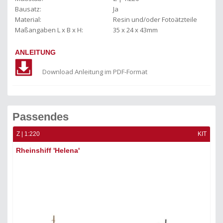
Bausatz:
Ja
Material:
Resin und/oder Fotoätzteile
Maßangaben L x B x H:
35 x 24 x 43mm
ANLEITUNG
Download Anleitung im PDF-Format
Passendes
KIT
Z | 1:220
KIT
Z |
Rheinshiff 'Helena'
Ka