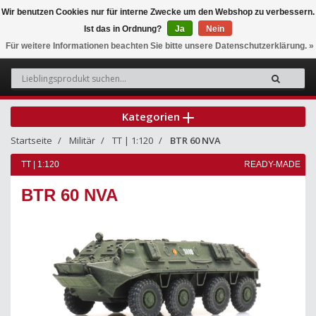
Wir benutzen Cookies nur für interne Zwecke um den Webshop zu verbessern.
Ist das in Ordnung?
Ja
Nein
0
Für weitere Informationen beachten Sie bitte unsere Datenschutzerklärung. »
Kategorien
Startseite
Militär
TT | 1:120
BTR 60 NVA
TT | 1:120
READY-MADE
BTR 60 NVA