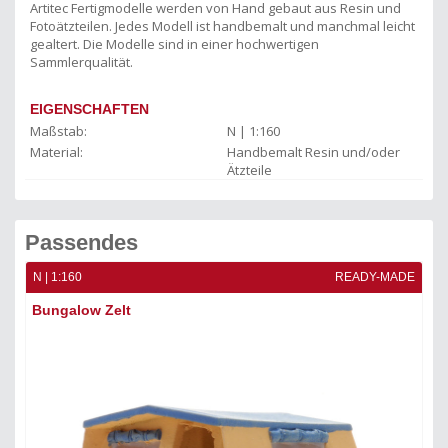
Artitec Fertigmodelle werden von Hand gebaut aus Resin und
Fotoätzteilen. Jedes Modell ist handbemalt und manchmal leicht
gealtert. Die Modelle sind in einer hochwertigen
Sammlerqualität.
EIGENSCHAFTEN
Maßstab:
N | 1:160
Material:
Handbemalt Resin und/oder
Ätzteile
Passendes
ADE
N | 1:160
READY-MADE
N |
Bungalow Zelt
Vi