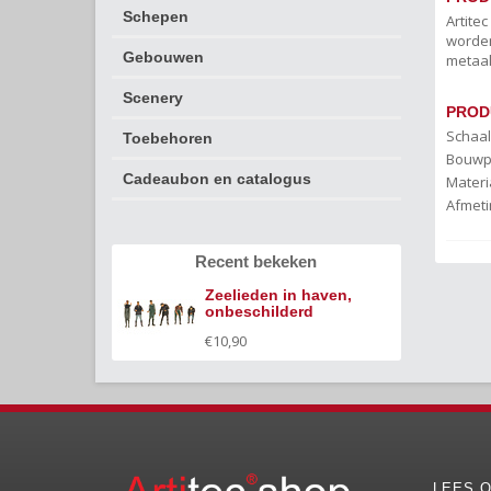
Schepen
Artite
worden
Gebouwen
metaal
Scenery
PROD
Schaal
Toebehoren
Bouwp
Cadeaubon en catalogus
Materi
Afmeti
Recent bekeken
Zeelieden in haven,
onbeschilderd
€10,90
LEES O