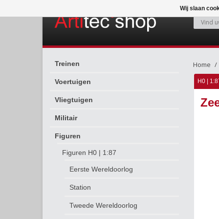
Wij slaan coo
Treinen
Home
Voertuigen
H0 | 1:8
Vliegtuigen
Zee
Militair
Figuren
Figuren H0 | 1:87
Eerste Wereldoorlog
Station
Tweede Wereldoorlog