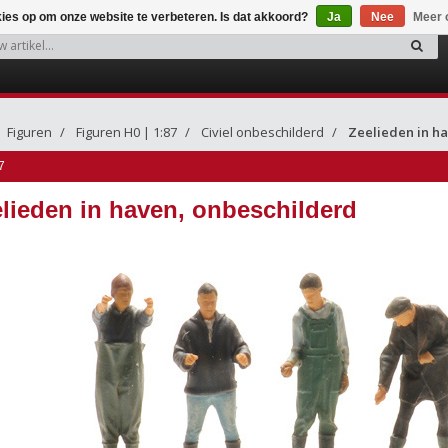
kies op om onze website te verbeteren. Is dat akkoord?
Ja
Nee
Meer 
Figuren
Figuren H0 | 1:87
Civiel onbeschilderd
Zeelieden in h
7
lieden in haven, onbeschilderd