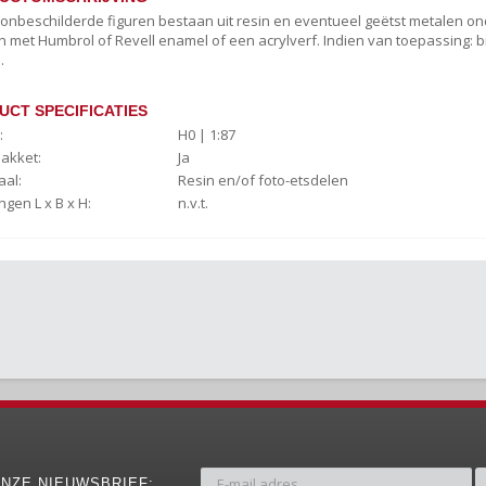
c onbeschilderde figuren bestaan uit resin en eventueel geëtst metalen on
 met Humbrol of Revell enamel of een acrylverf. Indien van toepassing: b
.
UCT SPECIFICATIES
:
H0 | 1:87
akket:
Ja
aal:
Resin en/of foto-etsdelen
ngen L x B x H:
n.v.t.
NZE NIEUWSBRIEF: