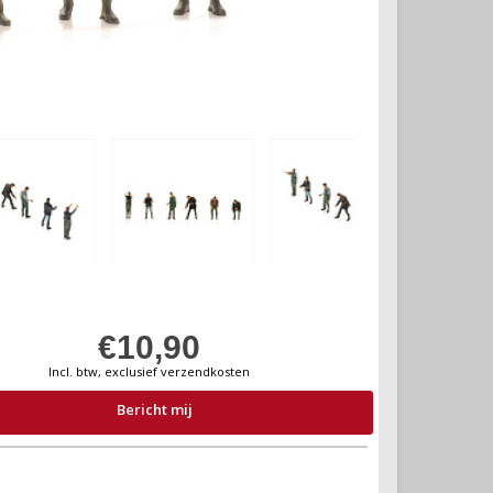
€10,90
Incl. btw, exclusief verzendkosten
Bericht mij