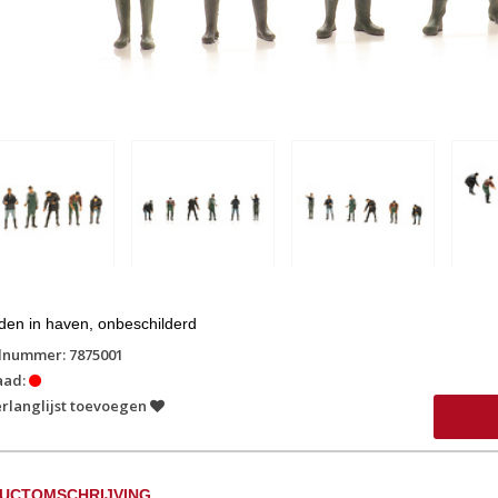
den in haven, onbeschilderd
lnummer: 7875001
aad:
rlanglijst toevoegen
UCTOMSCHRIJVING