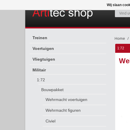
Wij slaan coo
Treinen
Home
Voertuigen
1:72
Vliegtuigen
Weh
Militair
1:72
Bouwpakket
Wehrmacht voertuigen
Wehrmacht figuren
Civiel