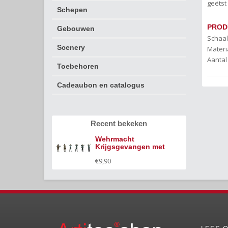
geëtst
Schepen
PROD
Gebouwen
Schaal
Scenery
Materi
Aantal
Toebehoren
Cadeaubon en catalogus
Recent bekeken
Wehrmacht
Krijgsgevangen met
Amerikaanse soldaten
€9,90