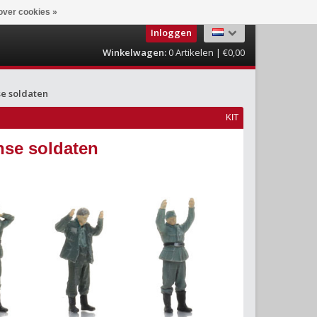
over cookies »
Inloggen
Winkelwagen:
0
Artikelen | €0,00
e soldaten
KIT
se soldaten