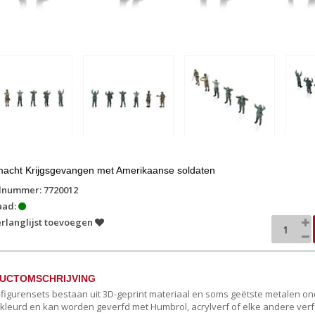
acht Krijgsgevangen met Amerikaanse soldaten
lnummer: 7720012
aad:
rlanglijst toevoegen
UCTOMSCHRIJVING
c-figurensets bestaan ​​uit 3D-geprint materiaal en soms geëtste metalen ond
ekleurd en kan worden geverfd met Humbrol, acrylverf of elke andere verf d