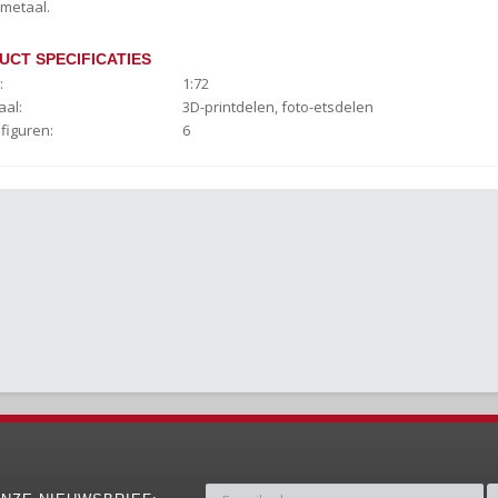
 metaal.
UCT SPECIFICATIES
:
1:72
aal:
3D-printdelen, foto-etsdelen
 figuren:
6