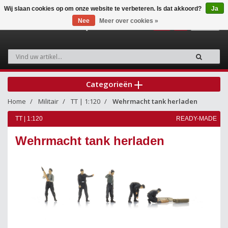
Wij slaan cookies op om onze website te verbeteren. Is dat akkoord?
Ja
Nee
Meer over cookies »
0
Categorieën
Home
Militair
TT | 1:120
Wehrmacht tank herladen
TT | 1:120
READY-MADE
Wehrmacht tank herladen