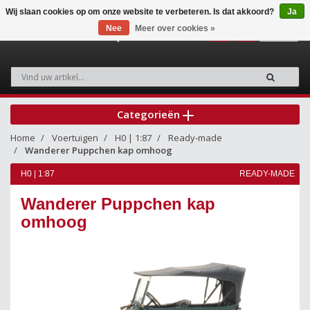
Wij slaan cookies op om onze website te verbeteren. Is dat akkoord?
Ja
Nee
Meer over cookies »
0
Categorieën
Home
Voertuigen
H0 | 1:87
Ready-made
Wanderer Puppchen kap omhoog
H0 | 1:87
READY-MADE
Wanderer Puppchen kap
omhoog