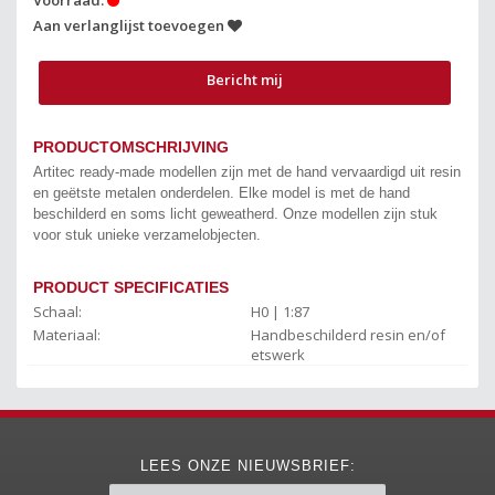
Voorraad:
Aan verlanglijst toevoegen
Bericht mij
PRODUCTOMSCHRIJVING
Artitec ready-made modellen zijn met de hand vervaardigd uit resin
en geëtste metalen onderdelen. Elke model is met de hand
beschilderd en soms licht geweatherd. Onze modellen zijn stuk
voor stuk unieke verzamelobjecten.
PRODUCT SPECIFICATIES
Schaal:
H0 | 1:87
Materiaal:
Handbeschilderd resin en/of
etswerk
LEES ONZE NIEUWSBRIEF: