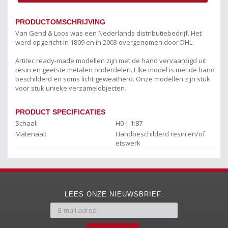
PRODUCTOMSCHRIJVING
Van Gend & Loos was een Nederlands distributiebedrijf. Het
werd opgericht in 1809 en in 2003 overgenomen door DHL.
Artitec ready-made modellen zijn met de hand vervaardigd uit
resin en geëtste metalen onderdelen. Elke model is met de hand
beschilderd en soms licht geweatherd. Onze modellen zijn stuk
voor stuk unieke verzamelobjecten.
PRODUCT SPECIFICATIES
Schaal:
H0 | 1:87
Materiaal:
Handbeschilderd resin en/of
etswerk
LEES ONZE NIEUWSBRIEF: