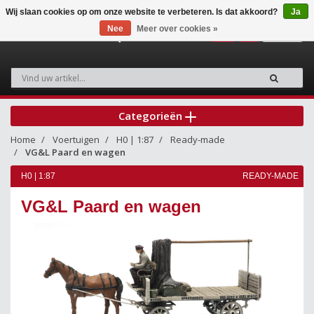
Wij slaan cookies op om onze website te verbeteren. Is dat akkoord?
Ja
Nee
Meer over cookies »
0
Categorieën
Home
Voertuigen
H0 | 1:87
Ready-made
VG&L Paard en wagen
H0 | 1:87
READY-MADE
VG&L Paard en wagen